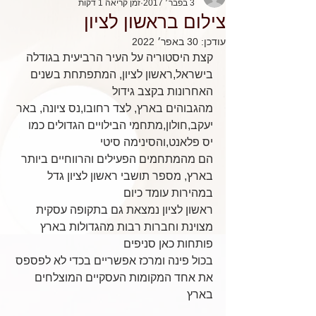
3 בפבר׳ 2017
זמן קריאה 1 דקות
צילום בראשון לציון
עודכן:
30 באפר׳ 2022
קצת היסטוריה על העיר הרביעית בגודלה 
בישראל,ראשון לציון, המתפתחת בשנים 
האחרונות בקצב גידול
מהגבוהים בארץ, לצד רחובו,נס ציונה, באר 
יעקב,חולון,מתחמי הבילויים הגדולים כמו 
יס פלאנט,והסינימה סיטי
הם מהמתחמים הפעילים והרווחיים ביותר 
בארץ, מספר תושבי ראשון לציון גדל 
במהירות עומד כיום
ראשון לציון נמצאת גם בתקופה עסקית 
מצוינת וחברות רבות מהגדולות בארץ 
פותחות כאן סניפים
בכול פינה ומרכז אפשריים בכדי לא לפספס 
את אחד המקומות העסקיים המוצלחים 
בארץ