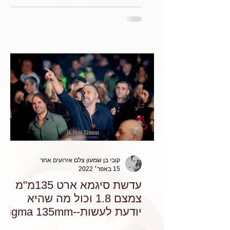
קובי בן שמעון צלם אירועים אחר
15 באפר׳ 2022
עדשת סיגמא ארט 135מ"מ
צמצם 1.8 וכול מה שהיא
יודעת לעשות--Sigma 135mm
f/1.8 DG HSM ART