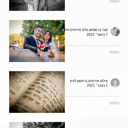
לצילום אירועים
Canon EF 24-
70mm f/2.8L II
USM
קובי בן שמעון צלם אירועים אחר
7 באפר׳ 2022
10 מקומות שווים
לצילום חתונות בתל
אביב גוש דן
והסביבה
צילום אירועים בראשון לציון
1 בפבר׳ 2021
צילום עליה לתורה
בראשון לציון, צילום
מלא ואיכותי כולל
וידאו ואלבום