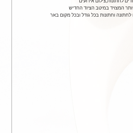
חדים לחתונות,צילום אירועים
יותר המצויד במיטב הציוד החדיש
לחתונה וחתונות בכל גודל ובכל מקום באר
צילום מקצועי לברית מילה
צילום אירועים ב 99 שק