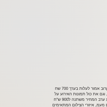
מחירון מפורט של צילום אירוע ברית, מבררים כמה עולה באופן מדוייק, צילום לברית באזור המרכז הקרוב אמור לעלות בערך 700 שח
3 שעות אצלינו מקבלים גם מתנה, וגם את כול תמונות האירוע על
דיסק און קי אחרי עיבוד ועריכה, מזל טוב, עוד מחירים תוכלו למצא במחירון המפורט שלנו, צילום אירוע ערב המחיר משתנה ל900 ש"ח
הכולל עריכת סרט וידאו 1.250 ש"חהמחירים כוללים מעמ, איזורי הצילום המתאימים