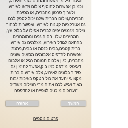
הגעה, צילומי משפחהמהנים לפני האירוע,
וכמובן אפשרות להוסיף צילום וידאו לאירוע
ולערוך סרטון מהברית, או מסיבת
הבריתה,צילום הברית שלנו יכול לספק לכם
גם אטרקציות קטנות לאירוע, ואפשרות לבחור
צילום מגנטים יפים לברית אפילו על בלוק עץ,
המחירים שלנו הם הוגנים ומתומחרים
בהתאם לגודל האירוע, מצלמים גם אירועי
ברית קטנים,בבית כנסת או בבית,ניתנת
אפשרות להדפיס אלבומים מסוגים שונים
מהברית, כגון אלבום תמונות רגיל או אלבום
דיגיטלי מודפס כמו בוק,אפשר להזמין גם
סידור בלונים לאירוע, צלם אירועים ברית
מקצועי יתעד את כול הטקס באיכות גבוה
מאוד ויגיש לכם את חומרי הצילום מעודים
וערוכים מוכנים לצפייה או להדפסה"
המשך
אחורה
פרטים נוספים