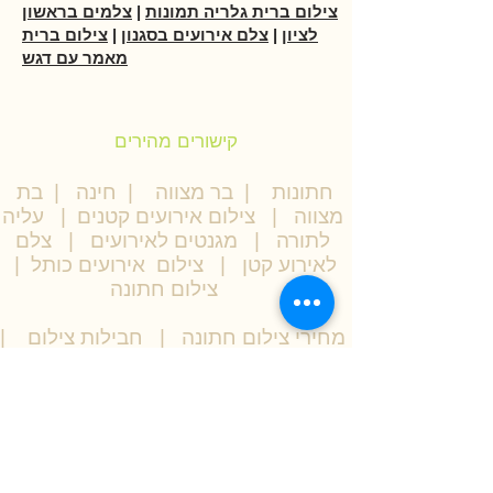
צילום ברית גלריה תמונות
|
צלמים בראשון
לציון
|
צלם אירועים בסגנון
|
צילום ברית
מאמר עם דגש
קישורים מהירים
חתונות
|
בר מצווה
|
חינה
|
בת
מצווה
|
צילום אירועים קטנים
|
עליה
לתורה
|
מגנטים לאירועים
|
צלם
לאירוע קטן
|
צילום אירועים כותל
|
צילום חתונה
מחירי צילום חתונה
|
חבילות צילום
|
|
טיפים בצילום
|
הפקות בר מצווה
חבילות
|
צילום ברית מילה
|
בוק בת
מצווה
|
תשובות לשאלות על הצילום
|
צילום
יום הולדת
|
בוק בר מצווה
|
מחירון צילום |
אטרקציות לאירועים
|