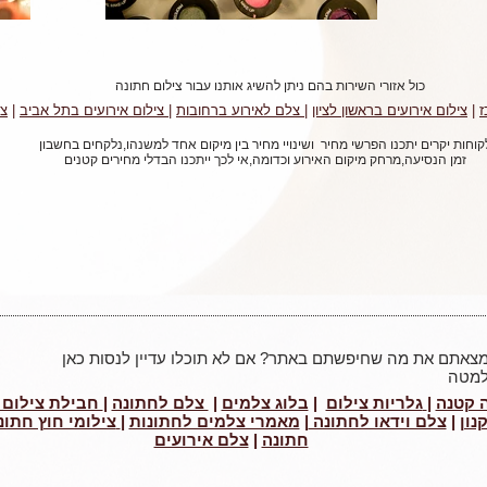
כול אזורי השירות בהם ניתן להשיג אותנו עבור צילום חתונה
ז
|
צילום אירועים בראשון לציון
|
צלם לאירוע ברחובות
|
צילום אירועים בתל אביב
|
צל
קוחות יקרים יתכנו הפרשי מחיר ושינויי מחיר בין מיקום אחד למשנהו,נלקחים בחשבון
זמן הנסיעה,מרחק מיקום האירוע וכדומה,אי לכך ייתכנו הבדלי מחירים קטנים
צאתם את מה שחיפשתם באתר? אם לא תוכלו עדיין לנסות כאן
מטה
ה קטנה
|
גלריות צילום
|
בלוג צלמים
|
צלם לחתונה
|
חבילת צילום 
נון
|
צלם וידאו לחתונה
|
מאמרי צלמים לחתונות
|
צילומי חוץ חתונ
חתונה
|
צלם אירועים