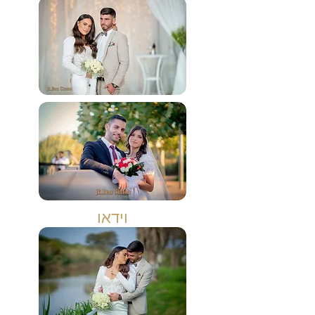
וידאו
אלבומים