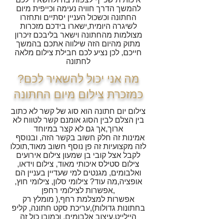
להמשך הדרך חוויה נעימה וכייפית מיום
החתונה וכשכול העניין יסתיים ותחזרו
לשיגרה היומית,ישארו בידכם מזכרות
מצולמות מהחתונה וישאר בליבכם זיכרון
מתוק מהיום הזה שילווה אתכם בהמשך
חייכם, לכן נציע לכם חבילת צילום מלאה
לחתונה
?מה אני יכול להשאיר לכם
כמזכרת צילום מיום החתונה
צילום יום חתונה הוא סוג של קשר לא כתוב
בין הצלם לבין הסוג אומנם קשר לטווח לא
ארוך,אך גם לא קצר במיוחד
אמינות זה חלק חשוב בקשר הזה, ובנוסף
לזה מקצועיות זה פן נוסף חשוב מאוד,תוכלו
לקבל אצל קובי בן שמעון צילום אירועים
צילום סטילס איכותי מאוד, צילום וידאו,
ואלבומים, מגנטים למי שעדיין בעניין הם
אופציה,מה עוד? צילומי סלון, צילומי חוץ,
אפשרות לצילומי רחפן,
אפשרות למצלמת רחף,( מומלץ רק
בחתונות גדולות),עריכת סקט חתונה, קליפ
היילייט,עיצוב אלבומים, וכמובן כול זה