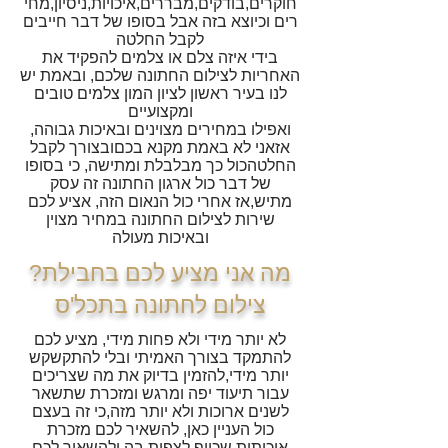
חוקרים,בודקים,מבררים,איכויות,ניסיון,מחי
רים וכיוצא בזה
אבל בסופו של דבר חייבים
לקבל החלטה
בידי איזה צלם או צלמים להפקיד את
האחריות לצילום החתונה שלכם, ובאמת יש
לנו בעיר ראשון לציון המון צלמים טובים
ומקצועיים
ואפילו במחירים מצוינים ובאיכות גבוהה,
אזאני לא באמת מקנא בכםובצורך לקבל
החלטהכול כך מבלבלת ומתישה, כי בסופו
של דבר כול ארגון החתונה זה עסק
מתיש,אז אחרי כול הנאום הזה, אציע לכם
שירות לצילום החתונה במחיר מצוין
ובאיכות מעולה
?מה אני מציע לכם בחבילת
צילום לחתונה בתכל'ס
לא יותר מידי ולא פחות מידי, מציע לכם
להתמקד בצורך האמיתי ובלי להתקשקש
יותר מידי,להזמין בדיוק את מה שצריכים
עבור תיעוד יפה ומרגש ומזכרת שתשאר
לשנים ארוכות ולא יותר מזה,כי זה בעצם
כול העניין כאן, להשאיר לכם מזכרת
איכותית שכייף לצפות בה ולהשאיר לכם